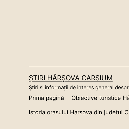
Sari
la
conținut
ȘTIRI HÂRȘOVA CARSIUM
Știri și informații de interes general despr
Prima pagină
Obiective turistice Hâ
Istoria orasului Harsova din judetul 