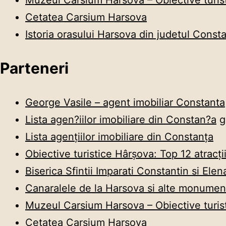
Muzeul Carsium Harsova – Obiective turi
Cetatea Carsium Harsova
Istoria orasului Harsova din judetul Const
Parteneri
George Vasile – agent imobiliar Constanta
Lista agen?iilor imobiliare din Constan?a
g
Lista agențiilor imobiliare din Constanța
Obiective turistice Hârșova: Top 12 atracții
Biserica Sfintii Imparati Constantin si Elen
Canaralele de la Harsova si alte monument
Muzeul Carsium Harsova – Obiective turi
Cetatea Carsium Harsova