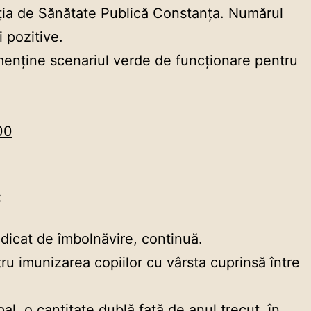
ția de Sănătate Publică Constanța. Numărul
 pozitive.
e menține scenariul verde de funcționare pentru
00
:
idicat de îmbolnăvire, continuă.
tru imunizarea copiilor cu vârsta cuprinsă între
l, o cantitate dublă față de anul trecut, în