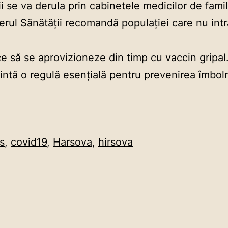
 se va derula prin cabinetele medicilor de familie
rul Sănătății recomandă populației care nu intră
e să se aprovizioneze din timp cu vaccin gripal
intă o regulă esențială pentru prevenirea îmbolnă
s
,
covid19
,
Harsova
,
hirsova