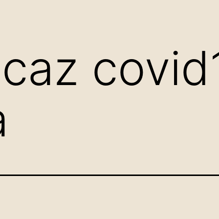
 caz covid
a