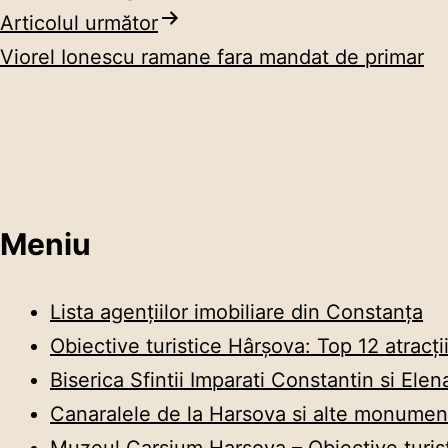
în
Articolul următor
Viorel Ionescu ramane fara mandat de primar
articole
Meniu
Lista agențiilor imobiliare din Constanța
Obiective turistice Hârșova: Top 12 atracții
Biserica Sfintii Imparati Constantin si Elen
Canaralele de la Harsova si alte monument