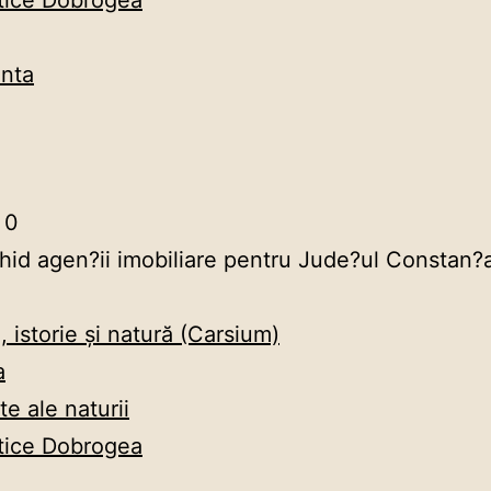
stice Dobrogea
anta
0
hid agen?ii imobiliare pentru Jude?ul Constan?
, istorie și natură (Carsium)
a
e ale naturii
stice Dobrogea