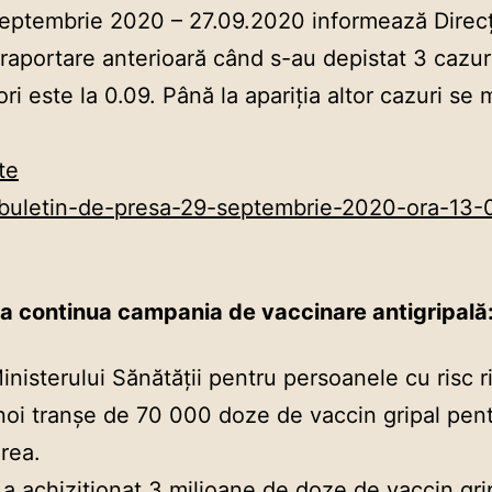
 septembrie 2020 – 27.09.2020 informează Direc
 raportare anterioară când s-au depistat 3 cazuri
ori este la 0.09. Până la apariția altor cazuri s
te
tii/buletin-de-presa-29-septembrie-2020-ora-13-
 va continua campania de vaccinare antigripală
nisterului Sănătății pentru persoanele cu risc r
ei noi tranșe de 70 000 doze de vaccin gripal pen
rea.
 achiziţionat 3 milioane de doze de vaccin gripa