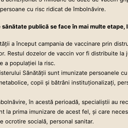
ersoane cu risc ridicat de îmbolnăvire.
 sănătate publică se face în mai multe etape, la 
ății a început campania de vaccinare prin distr
r. Restul dozelor de vaccin vor fi distribuite la
 a populației la risc.
sterului Sănătăţii sunt imunizate persoanele cu 
 metabolice, copii şi bătrâni instituţionalizaţi, 
bolnăvire, în acestă perioadă, specialiștii au re
unt la prima imunizare de acest fel, și care neces
de ocrotire socială, personal sanitar.